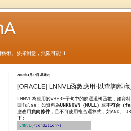
nA
藝術。發揮創意，無限可能 !!
2018年1月27日 星期六
[ORACLE] LNNVL函數應用-以查詢離
LNNVL
WHERE
為應用於
子句中的篩選邏輯函數，如資料
false
UNKNOWN
NULL
fa
回
；如資料為
（
）
或
不符合（
AND, O
應改用
負向條件
，且不可使用複合運算式，如
:
下
LNNVL
(<
condition>
)