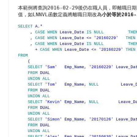
2016-02-29
本範例將查詢
後仍在職人員，即離職日期
LNNVL
2016-
值，如
函數定義將離職日期改為
小於等於
SELECT
A.*
,
CASE
WHEN
Leave_Date
IS
NULL
THE
,
CASE
WHEN
Leave_Date <=
'20160229'
THEN
,
CASE
WHEN
Leave_Date
IS
NULL
THE
+
CASE
WHEN
Leave_Date <=
'20160229'
THEN
FROM
(
SELECT
'Sam'
Emp_Name,
'20160229'
Leave_Da
FROM
DUAL
UNION
ALL
SELECT
'Tom'
Emp_Name,
NULL
Leave_Da
FROM
DUAL
UNION
ALL
SELECT
'Kevin'
Emp_Name,
NULL
Leave_Da
FROM
DUAL
UNION
ALL
SELECT
'Simon'
Emp_Name,
'20170126'
Leave_Da
FROM
DUAL
UNION
ALL
SELECT
'Alex'
Emp_Name,
'20150630'
Leave_Da