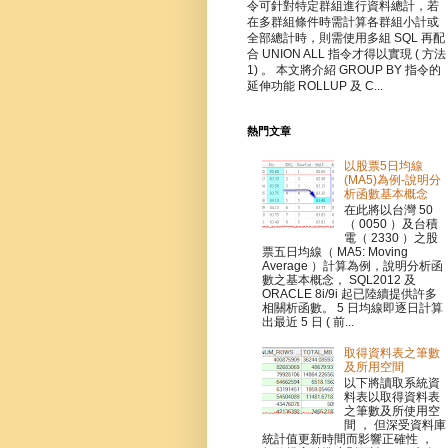
令可針對特定群組進行資料總計，若
在多群組條件時需計算各群組小計或
全部總計時，則需使用多組 SQL 再配
合 UNION ALL 指令才得以實現 ( 方法
1) 。 本文將介紹 GROUP BY 指令的
延伸功能 ROLLUP 及 C...
熱門文章
以股票5日均線
(MA5)為例-說明分
析函數基本概念
在此將以台灣 50
（ 0050 ）及台積
電（ 2330 ）之股
票五日均線（ MA5: Moving
Average ）計算為例，說明分析函
數之基本概念， SQL2012 及
ORACLE 8i/9i 起已陸續提供許多
相關析函數。 5 日均線即逐日計算
出最近 5 日 ( 前...
取得資料表之筆數
及所用空間
以下將讀取系統資
料表以取得資料表
之筆數及所使用空
間 ， 但深受資料庫
統計值更新時間而影響正確性 ，