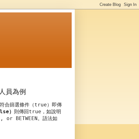
職人員為例
true
符合篩選條件（
）即傳
lse
true
）
則傳回
，如說明
R, or BETWEEN
。語法如