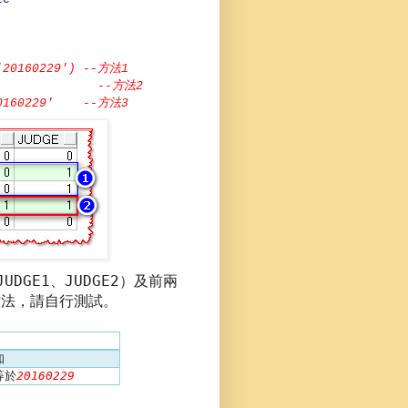
方法
'20160229') --
1
方法
60229') --
2
方法
'20160229' --
3
JUDGE1
JUDGE2
、
）及前兩
方法，請自行測試。
知
等於
20160229