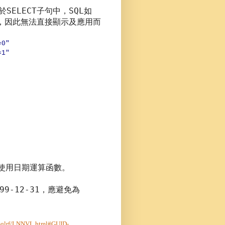
SELECT
SQL
於
子句中，
如
，因此無法直接顯示及應用而
0"
1"
使用日期運算函數。
99-12-31
，應避免為
2/sqlrf/LNNVL.html#GUID-