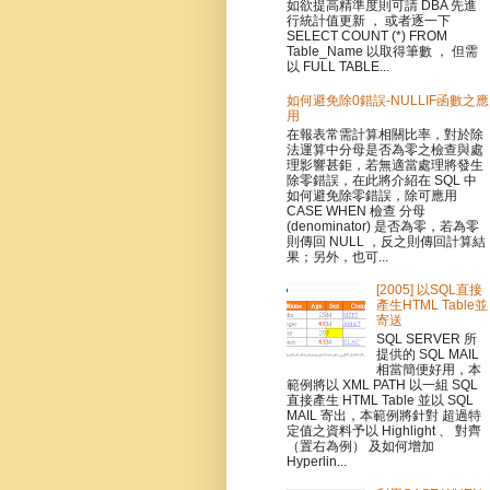
如欲提高精準度則可請 DBA 先進
行統計值更新 ， 或者逐一下
SELECT COUNT (*) FROM
Table_Name 以取得筆數 ， 但需
以 FULL TABLE...
如何避免除0錯誤-NULLIF函數之應
用
在報表常需計算相關比率，對於除
法運算中分母是否為零之檢查與處
理影響甚鉅，若無適當處理將發生
除零錯誤，在此將介紹在 SQL 中
如何避免除零錯誤，除可應用
CASE WHEN 檢查 分母
(denominator) 是否為零，若為零
則傳回 NULL ，反之則傳回計算結
果；另外，也可...
[2005] 以SQL直接
產生HTML Table並
寄送
SQL SERVER 所
提供的 SQL MAIL
相當簡便好用，本
範例將以 XML PATH 以一組 SQL
直接產生 HTML Table 並以 SQL
MAIL 寄出，本範例將針對 超過特
定值之資料予以 Highlight 、 對齊
（置右為例） 及如何增加
Hyperlin...