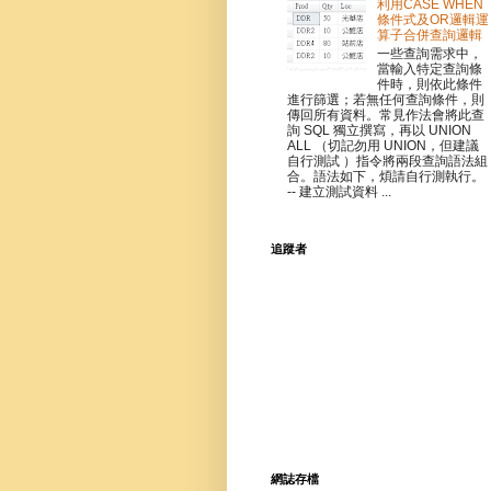
利用CASE WHEN
條件式及OR邏輯運
算子合併查詢邏輯
一些查詢需求中，
當輸入特定查詢條
件時，則依此條件
進行篩選；若無任何查詢條件，則
傳回所有資料。常見作法會將此查
詢 SQL 獨立撰寫，再以 UNION
ALL （切記勿用 UNION，但建議
自行測試 ）指令將兩段查詢語法組
合。語法如下，煩請自行測執行。
-- 建立測試資料 ...
追蹤者
網誌存檔