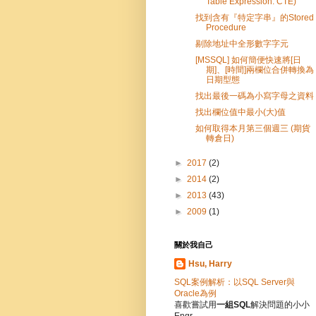
Table Expression: CTE)
找到含有『特定字串』的Stored
Procedure
剔除地址中全形數字字元
[MSSQL] 如何簡便快速將[日
期]、[時間]兩欄位合併轉換為
日期型態
找出最後一碼為小寫字母之資料
找出欄位值中最小(大)值
如何取得本月第三個週三 (期貨
轉倉日)
►
2017
(2)
►
2014
(2)
►
2013
(43)
►
2009
(1)
關於我自己
Hsu, Harry
SQL案例解析：以SQL Server與
Oracle為例
喜歡嘗試用
一組SQL
解決問題的小小