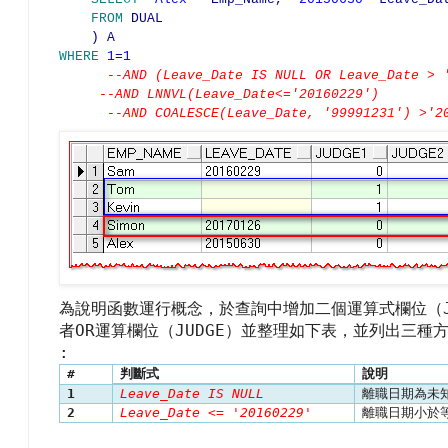
FROM
DUAL
) A
WHERE
1
=
1
--AND (Leave_Date IS NULL OR Leave_Date > 
--AND LNNVL(Leave_Date<='201
--AND COALESCE(Leave_Date, '99991231') >
為說明函數運行概念，於查詢中增加二個運算式欄位（
OR
JUDGE
者
運算欄位（
）並整理如下表，
並列出三種
:
#
判斷式
說明
1
Leave_Date IS NULL
離職日期為未
2
Leave_Date <= '20160229'
離職日期小於