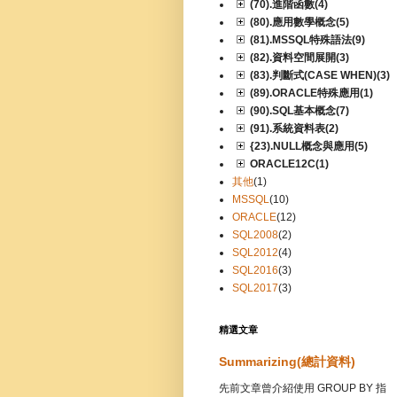
(70).進階函數(4)
(80).應用數學概念(5)
(81).MSSQL特殊語法(9)
(82).資料空間展開(3)
(83).判斷式(CASE WHEN)(3)
(89).ORACLE特殊應用(1)
(90).SQL基本概念(7)
(91).系統資料表(2)
{23).NULL概念與應用(5)
ORACLE12C(1)
其他
(1)
MSSQL
(10)
ORACLE
(12)
SQL2008
(2)
SQL2012
(4)
SQL2016
(3)
SQL2017
(3)
精選文章
Summarizing(總計資料)
先前文章曾介紹使用 GROUP BY 指