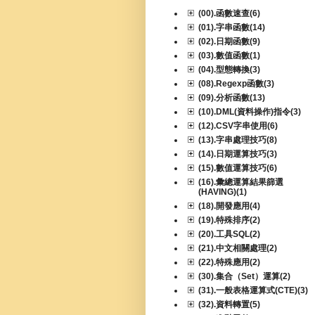
(00).函數速查(6)
(01).字串函數(14)
(02).日期函數(9)
(03).數值函數(1)
(04).型態轉換(3)
(08).Regexp函數(3)
(09).分析函數(13)
(10).DML(資料操作)指令(3)
(12).CSV字串使用(6)
(13).字串處理技巧(8)
(14).日期運算技巧(3)
(15).數值運算技巧(6)
(16).彙總運算結果篩選
(HAVING)(1)
(18).開發應用(4)
(19).特殊排序(2)
(20).工具SQL(2)
(21).中文相關處理(2)
(22).特殊應用(2)
(30).集合（Set）運算(2)
(31).一般表格運算式(CTE)(3)
(32).資料轉置(5)