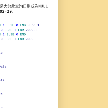
NULL
需大於此查詢日期或為
02-29
。
N
1
ELSE
0
END
JUDGE1
0
ELSE
1
END
JUDGE2
N
1
ELSE
0
END
0
ELSE
1
END
JUDGE
te
te
te
te
te