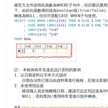
WHERE
雖官方文件說明此函數為
子句中，但仍嘗試應用
boolean
(true/false)
下。由於此函數傳回值為
值
NULL
CASE WHEN
轉換為
，但仍可搭配
子句使用。
SELECT
CASE
WHEN
LNNVL
(
1
=
0
)
THEN
0
ELSE
1
END
"1=
,
CASE
WHEN
LNNVL
(
1
=
1
)
THEN
0
ELSE
1
END
"1=
,
LNNVL
(
1
=
0
) "1=0"
,
LNNVL
(
1
=
1
) "1=0"
FROM
DUAL
:
註
本範例為常見違反設計原則的案例
1.
以日期資料以字串方式儲存
日期合法性已無法由資料庫進行檢核，且無法直接
2.
未使用預設值
99
雖現職人員並無離職日期，建議可設定預設值為
NULL
/
，否則查詢
應用時常需進行額外轉換。
參考
:
https://docs.oracle.com/en/database/oracle/oracle-database/12.