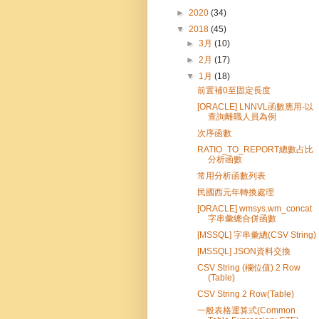
►
2020
(34)
▼
2018
(45)
►
3月
(10)
►
2月
(17)
▼
1月
(18)
前置補0至固定長度
[ORACLE] LNNVL函數應用-以
查詢離職人員為例
次序函數
RATIO_TO_REPORT總數占比
分析函數
常用分析函數列表
民國西元年轉換處理
[ORACLE] wmsys.wm_concat
字串彙總合併函數
[MSSQL] 字串彙總(CSV String)
[MSSQL] JSON資料交換
CSV String (欄位值) 2 Row
(Table)
CSV String 2 Row(Table)
一般表格運算式(Common