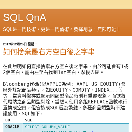
SQL QnA
SQL是一門技術，更是一門藝術。發揮創意，無限可能 !!
2017年12月25日 星期一
如何捨棄最右方空白後之字串
1
在此說明如何直接捨棄右方空白後之字串，由於可能會有
或
2
1st
個空白，需由左至右找到
空白，然後去尾。
Bloomberg
(
APPLE
: AAPL US
EQUITY
)
代碼
以
為例
會
EQUITY
COMDTY
INDEX...
額外註記商品類型，如
、
、
等
等；當資料儲存或顯示同類型商品時則有重覆現象，而欲將
REPLACE
代尾端之商品類型剔除，當然可使用多組
函數執行
SQL
置換成空白，但會造成
極為繁雜，多種商品類型時不建
SQL
:
議使用，
如下
DB
SQL
ORACLE
SELECT
COLUMN_VALUE