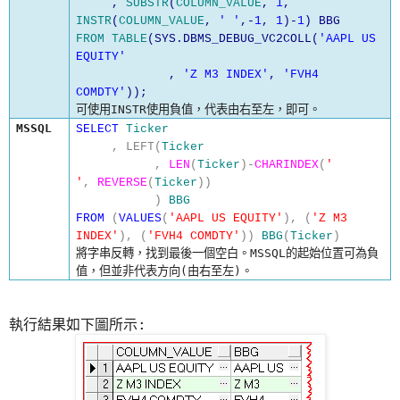
,
SUBSTR
(
COLUMN_VALUE
,
1
,
INSTR
(
COLUMN_VALUE
,
' '
,-
1
,
1
)-
1
) BBG
FROM
TABLE
(SYS.DBMS_DEBUG_VC2COLL(
'AAPL US
EQUITY'
,
'Z M3 INDEX'
,
'FVH4
COMDTY'
));
可使用
INSTR
使用負值，代表由右至左，即可。
MSSQL
SELECT
Ticker
,
LEFT(
Ticker
,
LEN
(
Ticker
)-
CHARINDEX
(
'
'
,
REVERSE
(
Ticker
))
)
BBG
FROM
(
VALUES
(
'AAPL US EQUITY'
),
(
'Z M3
INDEX'
),
(
'FVH4 COMDTY'
))
BBG
(
Ticker
)
將字串反轉，找到最後一個空白。
MSSQL
的起始位置可為負
值，但並非代表方向
(
由右至左
)
。
:
執行結果如下圖所示