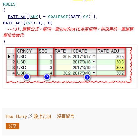
RULES
(
RATE_Adj[
ANY
]
=
COALESCE
(RATE[
CV
()],
RATE_Adj[
CV
()-
1
],
0
)
--(3).
運算公式，當同一筆
ROW
的
RATE
為空值時，則採用前一筆運算
欄位值替代
)
Hsu, Harry
於
晚上7:34
沒有留言:
分享