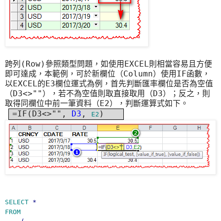
(Row)
EXCEL
跨列
參照類型問題，如使用
則相當容易且方便
Column
IF
即可達成，本範例，可於新欄位（
）使用
函數，
EXCEL
E3
以
的
欄位運
式為例，首先
判斷匯率欄位是否為空值
D3<>""
D3
（
），若不為空值則取直接取用（
）；反之，則
E2
取得同欄位中前一筆資料（
），判斷運算式如下。
=IF(D3<>"",
D3
,
)
E2
SELECT
*
FROM