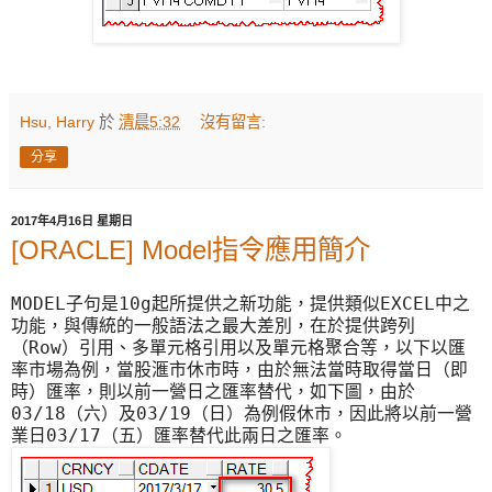
Hsu, Harry
於
清晨5:32
沒有留言:
分享
2017年4月16日 星期日
[ORACLE] Model指令應用簡介
MODEL
10g
EXCEL
子句是
起所提供之新功能，提供類似
中之
功能，與傳統的一般語法之最大差別，在於提供跨列
Row
（
）引用、多單元格引用以及單元格聚合等，以下以匯
率市場為例，當股滙市休市時，由於無法當時取得當日（即
時）匯率，則以前一營日之匯率替代，如下圖，由於
03/18
03/19
（六）及
（日）為例假休市，因此將以前一營
03/17
業日
（五）匯率替代此兩日之匯率。