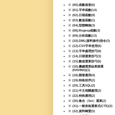
(00).函數速查(6)
(01).字串函數(14)
(02).日期函數(9)
(03).數值函數(1)
(04).型態轉換(3)
(08).Regexp函數(3)
(09).分析函數(13)
(10).DML(資料操作)指令(3)
(12).CSV字串使用(6)
(13).字串處理技巧(8)
(14).日期運算技巧(3)
(15).數值運算技巧(6)
(16).彙總運算結果篩選
(HAVING)(1)
(18).開發應用(4)
(19).特殊排序(2)
(20).工具SQL(2)
(21).中文相關處理(2)
(22).特殊應用(2)
(30).集合（Set）運算(2)
(31).一般表格運算式(CTE)(3)
(32).資料轉置(5)