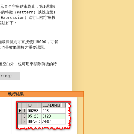
字元直至字串結束為止，第
碼非
1
0
串的特徵（
）以找出
Pattern
第
1
 Expression
）進行目標字串搜
語法如下：
擷取長度則可直接使用
，可省
8000
算也是效能調校之重要課題。
後空白外，也可用來移除前後的特
ring
)
執行結果