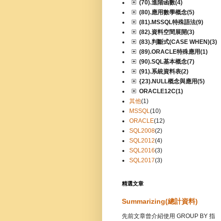
(70).進階函數(4)
(80).應用數學概念(5)
(81).MSSQL特殊語法(9)
(82).資料空間展開(3)
(83).判斷式(CASE WHEN)(3)
(89).ORACLE特殊應用(1)
(90).SQL基本概念(7)
(91).系統資料表(2)
{23).NULL概念與應用(5)
ORACLE12C(1)
其他
(1)
MSSQL
(10)
ORACLE
(12)
SQL2008
(2)
SQL2012
(4)
SQL2016
(3)
SQL2017
(3)
精選文章
Summarizing(總計資料)
先前文章曾介紹使用 GROUP BY 指