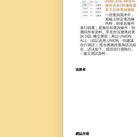
利用CASE WHEN
條件式及OR邏輯運
算子合併查詢邏輯
一些查詢需求中，
當輸入特定查詢條
件時，則依此條件
進行篩選；若無任何查詢條件，則
傳回所有資料。常見作法會將此查
詢 SQL 獨立撰寫，再以 UNION
ALL （切記勿用 UNION，但建議
自行測試 ）指令將兩段查詢語法組
合。語法如下，煩請自行測執行。
-- 建立測試資料 ...
追蹤者
網誌存檔