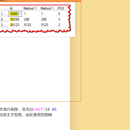
性進行剔除，首先以
CAST
(
Id
AS
型態轉
回原文字型態。由於應用