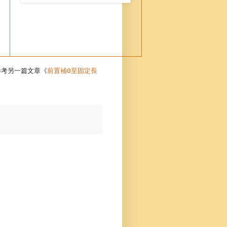
前置補
至固定長
參考另一篇文章
《
0