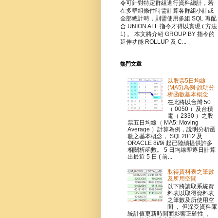
令可針對特定群組進行資料總計，若
在多群組條件時需計算各群組小計或
全部總計時，則需使用多組 SQL 再配
合 UNION ALL 指令才得以實現 ( 方法
1) 。 本文將介紹 GROUP BY 指令的
延伸功能 ROLLUP 及 C...
熱門文章
以股票5日均線
(MA5)為例-說明分
析函數基本概念
在此將以台灣 50
（ 0050 ）及台積
電（ 2330 ）之股
票五日均線（ MA5: Moving
Average ）計算為例，說明分析函
數之基本概念， SQL2012 及
ORACLE 8i/9i 起已陸續提供許多
相關析函數。 5 日均線即逐日計算
出最近 5 日 ( 前...
取得資料表之筆數
及所用空間
以下將讀取系統資
料表以取得資料表
之筆數及所使用空
間 ， 但深受資料庫
統計值更新時間而影響正確性 ，