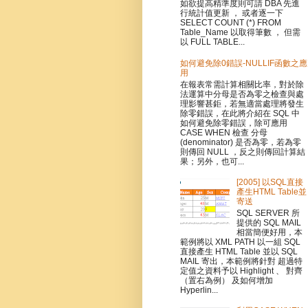
如欲提高精準度則可請 DBA 先進
行統計值更新 ， 或者逐一下
SELECT COUNT (*) FROM
Table_Name 以取得筆數 ， 但需
以 FULL TABLE...
如何避免除0錯誤-NULLIF函數之應
用
在報表常需計算相關比率，對於除
法運算中分母是否為零之檢查與處
理影響甚鉅，若無適當處理將發生
除零錯誤，在此將介紹在 SQL 中
如何避免除零錯誤，除可應用
CASE WHEN 檢查 分母
(denominator) 是否為零，若為零
則傳回 NULL ，反之則傳回計算結
果；另外，也可...
[2005] 以SQL直接
產生HTML Table並
寄送
SQL SERVER 所
提供的 SQL MAIL
相當簡便好用，本
範例將以 XML PATH 以一組 SQL
直接產生 HTML Table 並以 SQL
MAIL 寄出，本範例將針對 超過特
定值之資料予以 Highlight 、 對齊
（置右為例） 及如何增加
Hyperlin...