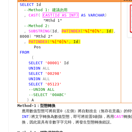
SELECT
Id
--Method 1: 建議勿用
,
CAST
(
CAST(Id AS INT)
AS
VARCHAR
)
"Mthd 1"
--Method 2
:
,
SUBSTRING
(
Id
,
PATINDEX
(
'%[^0]%'
,
Id
)
,
8000
)
"Mthd 2"
,
PATINDEX
(
'%[^0]%'
,
Id
)
Pos
FROM
(
SELECT
'00001'
Id
UNION
ALL
SELECT
'00298'
UNION
ALL
SELECT
'05123'
--UNION ALL
--SELECT '00ABC'
)
A
Method-1
：型態轉換
應用數值型態可將前置
0
（左側）將自動捨去（無存在意義）的特
INT
)
將
文字轉換為數值型態，即可將前置
0
剔除，再用
CAST
轉換
換，因此當具有非數字字元時，將發生型態轉換錯誤
。