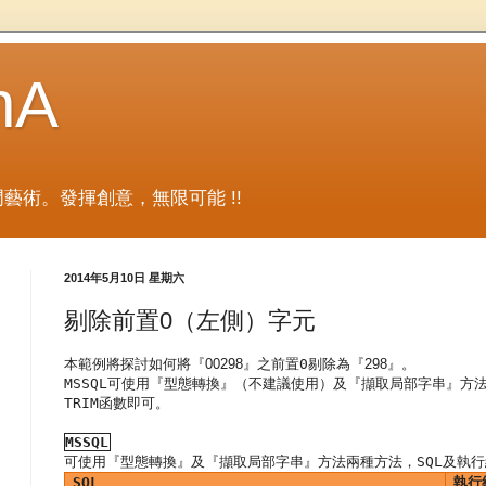
nA
藝術。發揮創意，無限可能 !!
2014年5月10日 星期六
剔除前置0（左側）字元
本範例將探討如何將
『00298』之
前置
0
剔除為
『298』。
MSSQL
可使用
『
型態轉換
』（不建議使用）
及
『
擷取局部字串
』
方
TRIM
函數即可。
MSSQL
可使用
『
型態轉換
』
及
『
擷取局部字串
』
方法兩種方法，
SQL
及執行
SQL
執行