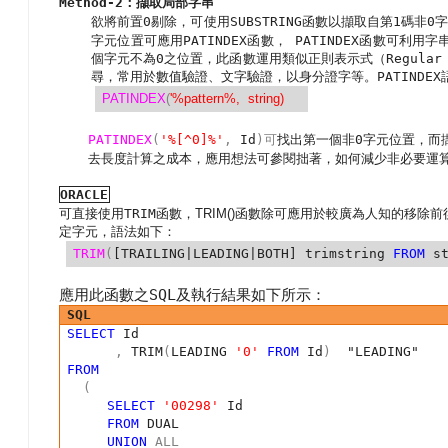
Method-2
：擷取局部字串
欲將前置
剔除，可使用
函數以擷取自第
碼非
0
SUBSTRING
1
0
字元位置可應用
利用字
PATINDEX
函數，
PATINDEX
函數可
個字元不為
0
之位置，此函數運用類似正則表示式（
Regular
尋，常用於數值驗證、文字驗證，以身分證字等。
PATINDEX
PATINDEX
(
'%pattern%, string)
可
非
字元位置，而
PATINDEX
(
'%[^0]%'
,
Id
)
找出第一個
0
去長度計算之成本，應用想法可參閱拙著，如何減少非必要運
ORACLE
函數
可直接使用
TRIM
函數，
TRIM()
除可應用於較廣為人知的移除前
定字元，語法如下：
TRIM
(
[TRAILING|LEADING|BOTH] trimstring
FROM
st
SQL
應用此函數之
及執行結果如下所示：
SQL
SELECT
Id
,
TRIM
(
LEADING
'0'
FROM
Id
)
"LEADING"
FROM
(
SELECT
'00298'
Id
FROM
DUAL
UNION
ALL