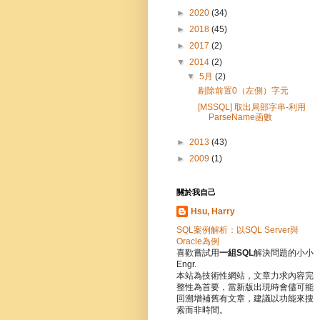
►
2020
(34)
►
2018
(45)
►
2017
(2)
▼
2014
(2)
▼
5月
(2)
剔除前置0（左側）字元
[MSSQL] 取出局部字串-利用
ParseName函數
►
2013
(43)
►
2009
(1)
關於我自己
Hsu, Harry
SQL案例解析：以SQL Server與
Oracle為例
喜歡嘗試用
一組SQL
解決問題的小小
Engr.
本站為技術性網站，文章力求內容完
整性為首要，當新版出現時會儘可能
回溯增補舊有文章，建議以功能來搜
索而非時間。