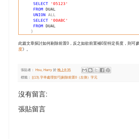
SELECT
'05123'
FROM
DUAL
UNION
ALL
SELECT
'00ABC'
FROM
DUAL
)
此篇文章探討如何剔除前置0，反之如欲前置補0至特定長度，則可
度
》
。
張貼者：
Hsu, Harry
於
晚上8:35
標籤：
[(13).字串處理技巧]剔除前置0（左側）字元
沒有留言:
張貼留言